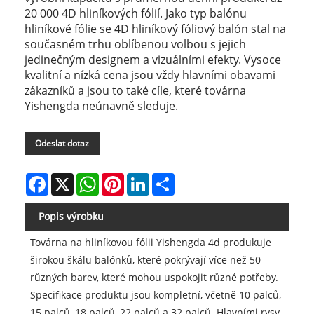
20 000 4D hliníkových fólií. Jako typ balónu
hliníkové fólie se 4D hliníkový fóliový balón stal na
současném trhu oblíbenou volbou s jejich
jedinečným designem a vizuálními efekty. Vysoce
kvalitní a nízká cena jsou vždy hlavními obavami
zákazníků a jsou to také cíle, které továrna
Yishengda neúnavně sleduje.
Odeslat dotaz
Facebook
X
WhatsApp
Pinterest
LinkedIn
Share
Popis výrobku
Továrna na hliníkovou fólii Yishengda 4d produkuje
širokou škálu balónků, které pokrývají více než 50
různých barev, které mohou uspokojit různé potřeby.
Specifikace produktu jsou kompletní, včetně 10 palců,
15 palců, 18 palců, 22 palců a 32 palců. Hlavními rysy