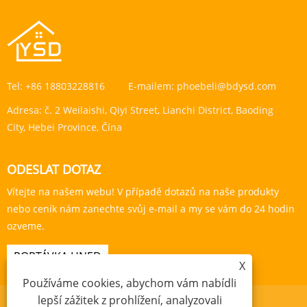
Tel:
+86 18803228816
E-mailem:
phoebeli@bdysd.com
Adresa:
č. 2 Weilaishi, Qiyi Street, Lianchi District, Baoding
City, Hebei Province, Čína
ODESLAT DOTAZ
Vítejte na našem webu! V případě dotazů na naše produkty
nebo ceník nám zanechte svůj e-mail a my se vám do 24 hodin
ozveme.
POPTÁVKA HNED
X
Používáme cookies, abychom vám nabídli
lepší zážitek z prohlížení, analyzovali