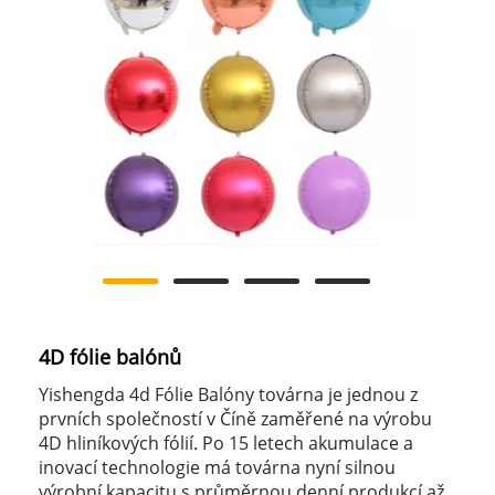
4D fólie balónů
Yishengda 4d Fólie Balóny továrna je jednou z
prvních společností v Číně zaměřené na výrobu
4D hliníkových fólií. Po 15 letech akumulace a
inovací technologie má továrna nyní silnou
výrobní kapacitu s průměrnou denní produkcí až