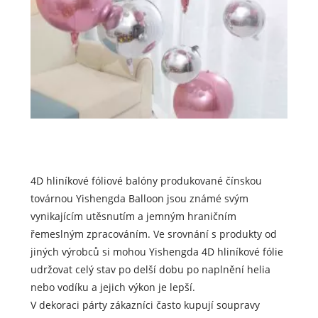
4D hliníkové fóliové balóny produkované čínskou
továrnou Yishengda Balloon jsou známé svým
vynikajícím utěsnutím a jemným hraničním
řemeslným zpracováním. Ve srovnání s produkty od
jiných výrobců si mohou Yishengda 4D hliníkové fólie
udržovat celý stav po delší dobu po naplnění helia
nebo vodíku a jejich výkon je lepší.
V dekoraci párty zákazníci často kupují soupravy