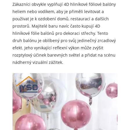
Zákazníci obvykle vyplňují 4D hliníkové fóliové balóny
heliem nebo vodíkem, aby je přiměli levitovat a
používat je k ozdobení domů, restaurací a dalších
prostorů. Majitelé baru navíc často kupují 4D
hliníkové fólie balónů pro dekoraci střechy. Tento
druh balónu je oblíbený pro svůj jedinečný zrcadlový
efekt. Jeho vynikající reflexní výkon může zvýšit
rozptylový účinek barevných světel a přidat na scénu
nádherný vizuální zážitek.