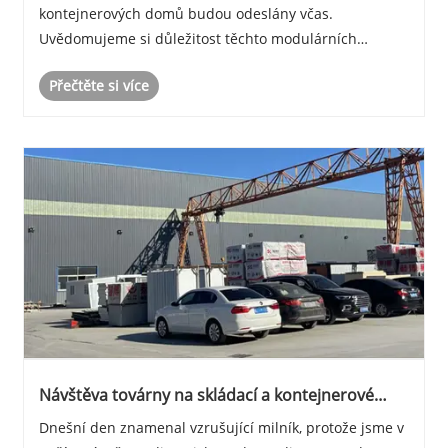
kontejnerových domů budou odeslány včas.
Uvědomujeme si důležitost těchto modulárních
struktur pro různá průmyslová odvětví, a proto
Přečtěte si více
upřednostňujeme efektivitu a přesnost, abychom
splnili očekávání......
Návštěva továrny na skládací a kontejnerové
domy Baoding Yishengda
Dnešní den znamenal vzrušující milník, protože jsme v