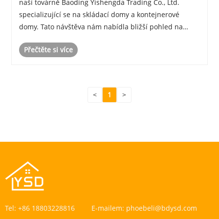
naší továrně Baoding Yishengda Trading Co., Ltd.
specializující se na skládací domy a kontejnerové
domy. Tato návštěva nám nabídla bližší pohled na
srdce našich operací a ukázala inovace a přesnost,
Přečtěte si více
které definují naše produkty.
<
1
>
Tel:
+86 18803228816
E-mailem:
phoebeli@bdysd.com