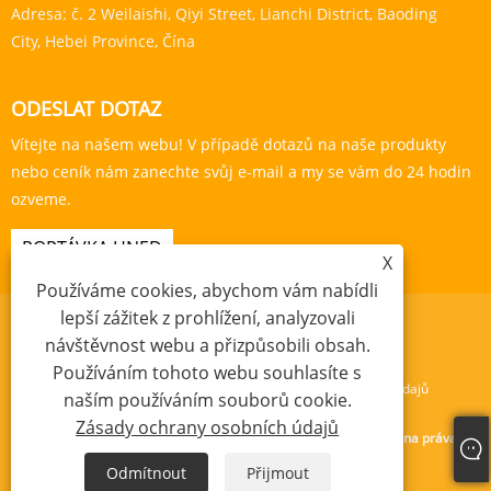
Adresa:
č. 2 Weilaishi, Qiyi Street, Lianchi District, Baoding
City, Hebei Province, Čína
ODESLAT DOTAZ
Vítejte na našem webu! V případě dotazů na naše produkty
nebo ceník nám zanechte svůj e-mail a my se vám do 24 hodin
ozveme.
POPTÁVKA HNED
X
Používáme cookies, abychom vám nabídli
lepší zážitek z prohlížení, analyzovali
návštěvnost webu a přizpůsobili obsah.
Používáním tohoto webu souhlasíte s
Links
Sitemap
RSS
XML
Zásady ochrany osobních údajů
naším používáním souborů cookie.
Zásady ochrany osobních údajů
Copyright © 2024 Baoding Yishengda Trading Co., Ltd. Všechna práva
vyhrazena.
Odmítnout
Přijmout