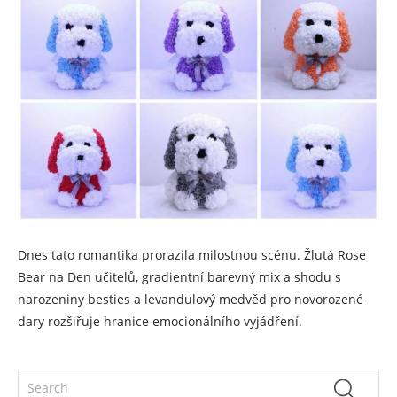
Dnes tato romantika prorazila milostnou scénu. Žlutá Rose
Bear na Den učitelů, gradientní barevný mix a shodu s
narozeniny besties a levandulový medvěd pro novorozené
dary rozšiřuje hranice emocionálního vyjádření.