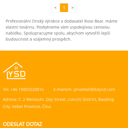
<
1
>
Profesionální čínský výrobce a dodavatel Rose Bear, máme
vlastní továrnu. Poskytneme vám uspokojivou cenovou
nabídku. Spolupracujme spolu, abychom vytvořili lepší
budoucnost a vzájemný prospěch.
Tel:
+86 18803228816
E-mailem:
phoebeli@bdysd.com
Adresa:
č. 2 Weilaishi, Qiyi Street, Lianchi District, Baoding
City, Hebei Province, Čína
ODESLAT DOTAZ