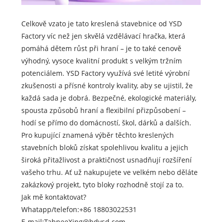
Celkově vzato je tato kreslená stavebnice od YSD
Factory víc než jen skvělá vzdělávací hračka, která
pomáhá dětem růst při hraní – je to také cenově
výhodný, vysoce kvalitní produkt s velkým tržním
potenciálem. YSD Factory využívá své letité výrobní
zkušenosti a přísné kontroly kvality, aby se ujistil, že
každá sada je dobrá. Bezpečné, ekologické materiály,
spousta způsobů hraní a flexibilní přizpůsobení –
hodí se přímo do domácností, škol, dárků a dalších.
Pro kupující znamená výběr těchto kreslených
stavebních bloků získat spolehlivou kvalitu a jejich
široká přitažlivost a praktičnost usnadňují rozšíření
vašeho trhu. Ať už nakupujete ve velkém nebo děláte
zakázkový projekt, tyto bloky rozhodně stojí za to.
Jak mě kontaktovat?
Whatapp/telefon:
+86 18803022531
E-mail:
TahneeXing@bdysd.com