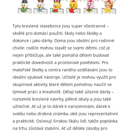
Tyto kreslené stavebnice jsou super všestranné –
skvělé pro domácí použití, školy nebo školky a
dokonce i jako dárky. Doma jsou ideální pro rodinné
chvíle: rodiče mohou stavět se svými dětmi, což je
nejen přibližuje, ale také pomáhá dětem budovat
praktické dovednosti a prostorové povědomí. Pro
mateřské školky a centra raného vzdělávání jsou to
ideální výukové nástroje. Učitelé je mohou využít pro
skupinové aktivity, které dětem pomohou naučit se
týmové práci a kreativitě. Dělají také úžasné dárky –
roztomilé kreslené návrhy, pěkné obaly a jsou také
užitečné. Ať už je to dárek k narozeninám, dárek k
svátku nebo drobná známka, obě jsou reprezentativní
a praktické. Oslovují širokou škálu lidí, takže poptávka
na trhu zůstává stabilní. Ať už děláte zásoby pro