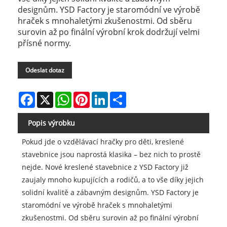
designům. YSD Factory je staromódní ve výrobě
hraček s mnohaletými zkušenostmi. Od sběru
surovin až po finální výrobní krok dodržují velmi
přísné normy.
Odeslat dotaz
Facebook
X
WhatsApp
Pinterest
LinkedIn
Share
Popis výrobku
Pokud jde o vzdělávací hračky pro děti, kreslené
stavebnice jsou naprostá klasika – bez nich to prostě
nejde. Nové kreslené stavebnice z YSD Factory již
zaujaly mnoho kupujících a rodičů, a to vše díky jejich
solidní kvalitě a zábavným designům. YSD Factory je
staromódní ve výrobě hraček s mnohaletými
zkušenostmi. Od sběru surovin až po finální výrobní