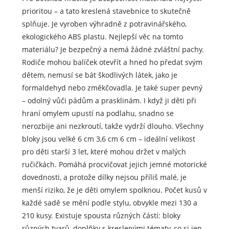
prioritou – a tato kreslená stavebnice to skutečně
splňuje. Je vyroben výhradně z potravinářského,
ekologického ABS plastu. Nejlepší věc na tomto
materiálu? Je bezpečný a nemá žádné zvláštní pachy.
Rodiče mohou balíček otevřít a hned ho předat svým
dětem, nemusí se bát škodlivých látek, jako je
formaldehyd nebo změkčovadla. Je také super pevný
– odolný vůči pádům a prasklinám. I když ji děti při
hraní omylem upustí na podlahu, snadno se
nerozbije ani nezkroutí, takže vydrží dlouho. Všechny
bloky jsou velké 6 cm 3,6 cm 6 cm – ideální velikost
pro děti starší 3 let, které mohou držet v malých
ručičkách. Pomáhá procvičovat jejich jemné motorické
dovednosti, a protože dílky nejsou příliš malé, je
menší riziko, že je děti omylem spolknou. Počet kusů v
každé sadě se mění podle stylu, obvykle mezi 130 a
210 kusy. Existuje spousta různých částí: bloky
různých tvarů, doplňky s kreslenými tématy, co si jen