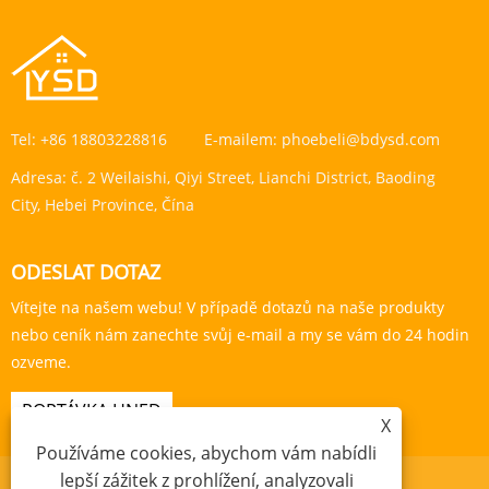
Tel:
+86 18803228816
E-mailem:
phoebeli@bdysd.com
Adresa:
č. 2 Weilaishi, Qiyi Street, Lianchi District, Baoding
City, Hebei Province, Čína
ODESLAT DOTAZ
Vítejte na našem webu! V případě dotazů na naše produkty
nebo ceník nám zanechte svůj e-mail a my se vám do 24 hodin
ozveme.
POPTÁVKA HNED
X
Používáme cookies, abychom vám nabídli
lepší zážitek z prohlížení, analyzovali