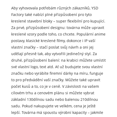
Aby vyhovovala potřebám různých zákazníků, YSD
Factory také nabízí plné přizpůsobení pro tyto
kreslené stavební bloky – super flexibilní pro kupující.
Za prvé, přizpůsobení designu: továrna může upravit
kreslené vzory podle toho, co chcete. Populární anime
postavy, klasické kreslené filmy, dokonce i IP vaší
vlastní značky – stačí poslat svůj návrh a oni jej
udělají přesně tak, aby vytvořili jedinečný styl. Za
druhé, přizpůsobení balení: na krabici můžete umístit
své vlastní logo, text atd. Ať už budujete svou vlastní
značku nebo vyrábíte firemní dárky na míru, funguje
to pro předvádění vaší značky. Můžete také upravit
počet kusů a to, co je v ceně. V závislosti na vašem
cílovém trhu a cenovém plánu si můžete vybrat
základní 130dílnou sadu nebo balenou 210dílnou
sadu. Pokud nakupujete ve velkém, cena je ještě
lepší. Továrna má spoustu výrobní kapacity – jakmile