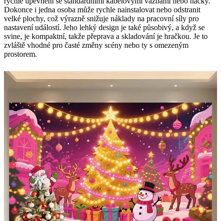
rychlé upevnění se standardními kabelovými vazbami nebo háčky.
Dokonce i jedna osoba může rychle nainstalovat nebo odstranit
velké plochy, což výrazně snižuje náklady na pracovní síly pro
nastavení událostí. Jeho lehký design je také působivý, a když se
svine, je kompaktní, takže přeprava a skladování je hračkou. Je to
zvláště vhodné pro časté změny scény nebo ty s omezeným
prostorem.