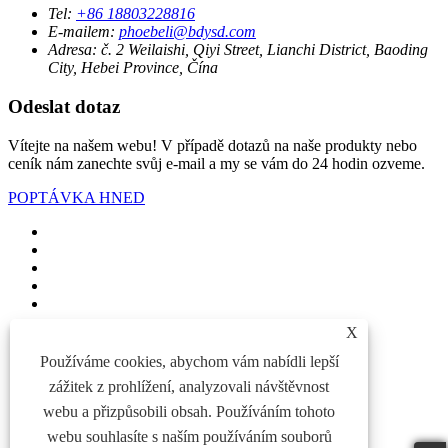
Tel:
+86 18803228816
E-mailem:
phoebeli@bdysd.com
Adresa:
č. 2 Weilaishi, Qiyi Street, Lianchi District, Baoding
City, Hebei Province, Čína
Odeslat dotaz
Vítejte na našem webu! V případě dotazů na naše produkty nebo
ceník nám zanechte svůj e-mail a my se vám do 24 hodin ozveme.
POPTÁVKA HNED
X
Links
Používáme cookies, abychom vám nabídli lepší
Sitemap
zážitek z prohlížení, analyzovali návštěvnost
RSS
XML
webu a přizpůsobili obsah. Používáním tohoto
Zásady ochrany osobních údajů
webu souhlasíte s naším používáním souborů