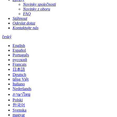
Novinky společnosti
Novinky z oboru
FAQ
Stáhnout
Odeslat dotaz
Kontaktujte nás
český
English
Español
Português
русский
Français
日本語
Deutsch
tiếng Việt
Italiano
Nederlands
ภาษาไทย
Polski
한국어
Svenska
magyar