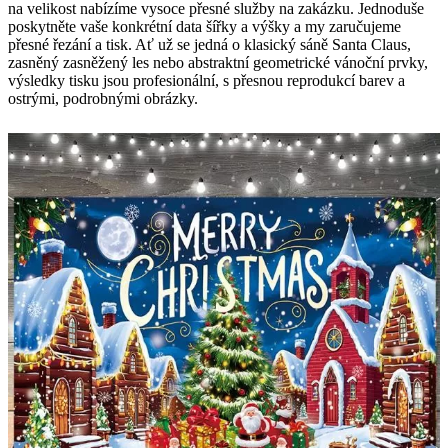
na velikost nabízíme vysoce přesné služby na zakázku. Jednoduše
poskytněte vaše konkrétní data šířky a výšky a my zaručujeme
přesné řezání a tisk. Ať už se jedná o klasický sáně Santa Claus,
zasněný zasněžený les nebo abstraktní geometrické vánoční prvky,
výsledky tisku jsou profesionální, s přesnou reprodukcí barev a
ostrými, podrobnými obrázky.