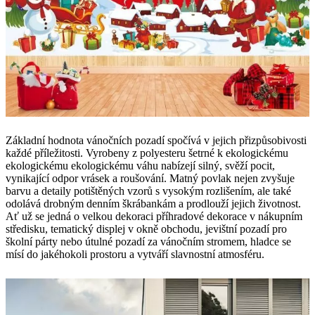
Základní hodnota vánočních pozadí spočívá v jejich přizpůsobivosti
každé příležitosti. Vyrobeny z polyesteru šetrné k ekologickému
ekologickému ekologickému váhu nabízejí silný, svěží pocit,
vynikající odpor vrásek a roušování. Matný povlak nejen zvyšuje
barvu a detaily potištěných vzorů s vysokým rozlišením, ale také
odolává drobným denním škrábankám a prodlouží jejich životnost.
Ať už se jedná o velkou dekoraci příhradové dekorace v nákupním
středisku, tematický displej v okně obchodu, jevištní pozadí pro
školní párty nebo útulné pozadí za vánočním stromem, hladce se
mísí do jakéhokoli prostoru a vytváří slavnostní atmosféru.