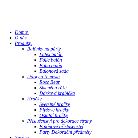
Domov
O nás
Produkty
Balónky na párty
Latex balón
Fólie balón
Bobo balón
Balónová sada
Dárky a řemesla
Rose Bear
Skleněná růže
Dárková krabička
Hračky
Světelné hračky
Plyšové hračky
Ostatní hračky
Příslušenství pro dekorace strany
Balónové příslušenství
Party Dekorační předměty
Zprávy