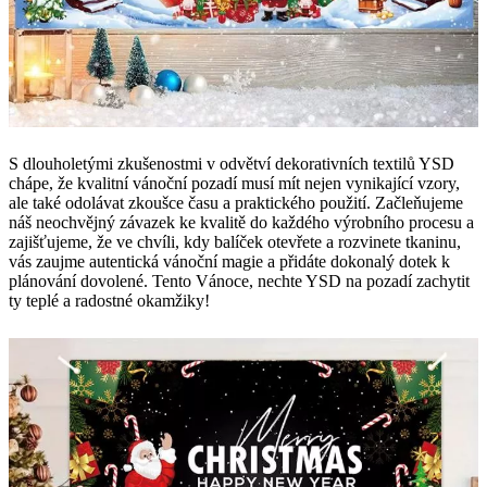
S dlouholetými zkušenostmi v odvětví dekorativních textilů YSD
chápe, že kvalitní vánoční pozadí musí mít nejen vynikající vzory,
ale také odolávat zkoušce času a praktického použití. Začleňujeme
náš neochvějný závazek ke kvalitě do každého výrobního procesu a
zajišťujeme, že ve chvíli, kdy balíček otevřete a rozvinete tkaninu,
vás zaujme autentická vánoční magie a přidáte dokonalý dotek k
plánování dovolené. Tento Vánoce, nechte YSD na pozadí zachytit
ty teplé a radostné okamžiky!