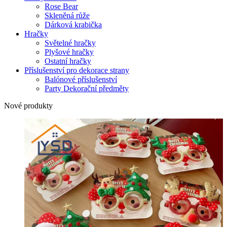
Rose Bear
Skleněná růže
Dárková krabička
Hračky
Světelné hračky
Plyšové hračky
Ostatní hračky
Příslušenství pro dekorace strany
Balónové příslušenství
Party Dekorační předměty
Nové produkty