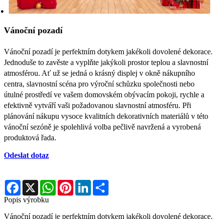
Vánoční pozadí
Vánoční pozadí je perfektním dotykem jakékoli dovolené dekorace.
Jednoduše to zavěste a vyplňte jakýkoli prostor teplou a slavnostní
atmosférou. Ať už se jedná o krásný displej v okně nákupního
centra, slavnostní scéna pro výroční schůzku společnosti nebo
útulné prostředí ve vašem domovském obývacím pokoji, rychle a
efektivně vytváří vaši požadovanou slavnostní atmosféru. Při
plánování nákupu vysoce kvalitních dekorativních materiálů v této
vánoční sezóně je spolehlivá volba pečlivě navržená a vyrobená
produktová řada.
Odeslat dotaz
Facebook
X
WhatsApp
Pinterest
LinkedIn
Share
Popis výrobku
Vánoční pozadí je perfektním dotykem jakékoli dovolené dekorace.