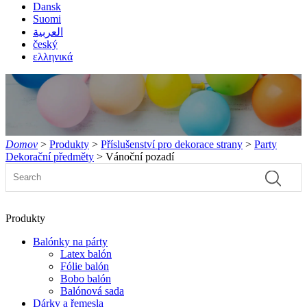
Dansk
Suomi
العربية
český
ελληνικά
Domov
>
Produkty
>
Příslušenství pro dekorace strany
>
Party
Dekorační předměty
> Vánoční pozadí
Produkty
Balónky na párty
Latex balón
Fólie balón
Bobo balón
Balónová sada
Dárky a řemesla