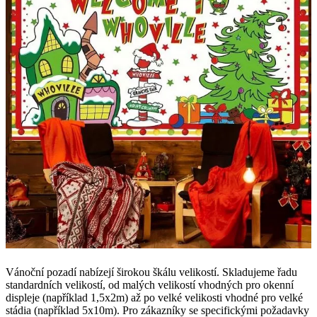
Vánoční pozadí nabízejí širokou škálu velikostí. Skladujeme řadu
standardních velikostí, od malých velikostí vhodných pro okenní
displeje (například 1,5x2m) až po velké velikosti vhodné pro velké
stádia (například 5x10m). Pro zákazníky se specifickými požadavky