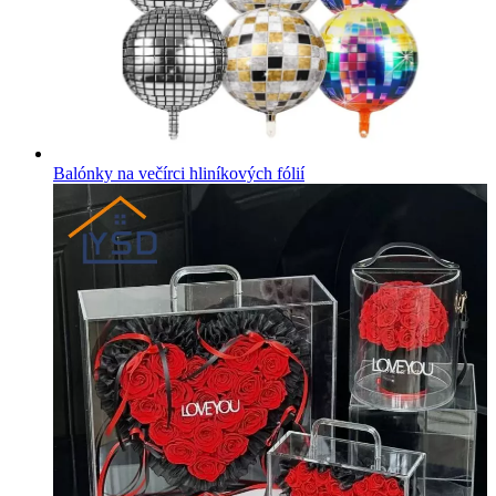
Balónky na večírci hliníkových fólií