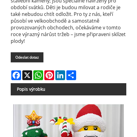
stavební kameny; jsou speciálně navrženy pro
období svátků. Děti je budou milovat a rodiče je
také nebudou chtít odložit. Pro ty z nás, kteří
působí ve velkoobchodě a samostatně
provozovaných obchodech, očekáváme v tomto
roce výrazný nárůst tržeb – jsme připraveni sklízet
plody!
Odeslat dotaz
Facebook
X
WhatsApp
Pinterest
LinkedIn
Share
Popis výrobku