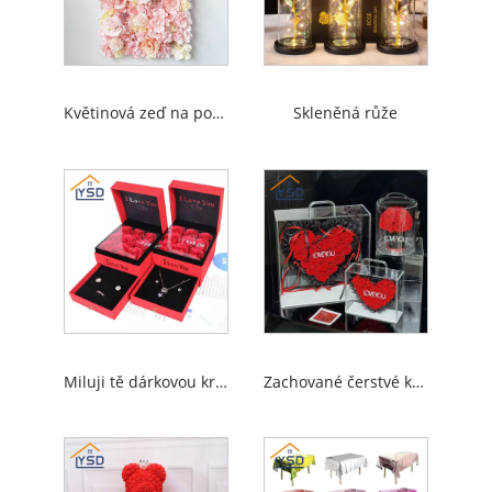
Květinová zeď na pozadí
Skleněná růže
Miluji tě dárkovou krabici
Zachované čerstvé květiny