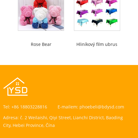
Rose Bear
Hliníkový film ubrus
Tel:
+86 18803228816
E-mailem:
phoebeli@bdysd.com
Adresa:
č. 2 Weilaishi, Qiyi Street, Lianchi District, Baoding
City, Hebei Province, Čína