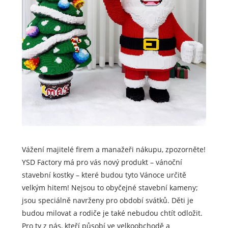
Vážení majitelé firem a manažeři nákupu, zpozorněte!
YSD Factory má pro vás nový produkt – vánoční
stavební kostky – které budou tyto Vánoce určitě
velkým hitem! Nejsou to obyčejné stavební kameny;
jsou speciálně navrženy pro období svátků. Děti je
budou milovat a rodiče je také nebudou chtít odložit.
Pro ty z nás, kteří působí ve velkoobchodě a