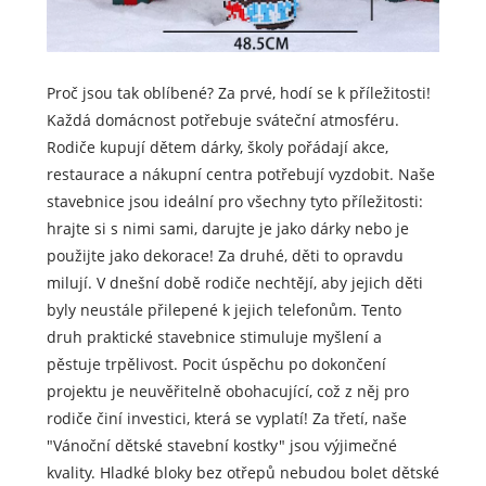
Proč jsou tak oblíbené? Za prvé, hodí se k příležitosti!
Každá domácnost potřebuje sváteční atmosféru.
Rodiče kupují dětem dárky, školy pořádají akce,
restaurace a nákupní centra potřebují vyzdobit. Naše
stavebnice jsou ideální pro všechny tyto příležitosti:
hrajte si s nimi sami, darujte je jako dárky nebo je
použijte jako dekorace! Za druhé, děti to opravdu
milují. V dnešní době rodiče nechtějí, aby jejich děti
byly neustále přilepené k jejich telefonům. Tento
druh praktické stavebnice stimuluje myšlení a
pěstuje trpělivost. Pocit úspěchu po dokončení
projektu je neuvěřitelně obohacující, což z něj pro
rodiče činí investici, která se vyplatí! Za třetí, naše
"Vánoční dětské stavební kostky" jsou výjimečné
kvality. Hladké bloky bez otřepů nebudou bolet dětské