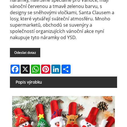
náramky, navržené speciálně pro Vánoce, mají
vánoční červenou a tmavě zelenou barvu, s
designy se sněhovými vločkami, Santa Clausem a
losy, které vytvářejí sváteční atmosféru. Mnoho
supermarketů, obchodů se suvenýry a
společností organizujících vánoční akce nyní
nakupuje tyto náramky od YSD.
Odeslat dotaz
Facebook
X
WhatsApp
Pinterest
LinkedIn
Share
Popis výrobku