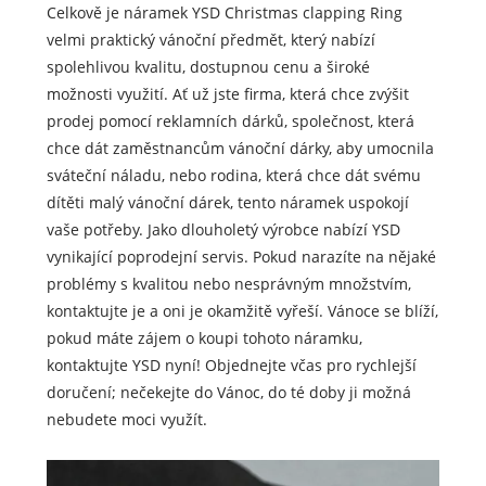
Celkově je náramek YSD Christmas clapping Ring
velmi praktický vánoční předmět, který nabízí
spolehlivou kvalitu, dostupnou cenu a široké
možnosti využití. Ať už jste firma, která chce zvýšit
prodej pomocí reklamních dárků, společnost, která
chce dát zaměstnancům vánoční dárky, aby umocnila
sváteční náladu, nebo rodina, která chce dát svému
dítěti malý vánoční dárek, tento náramek uspokojí
vaše potřeby. Jako dlouholetý výrobce nabízí YSD
vynikající poprodejní servis. Pokud narazíte na nějaké
problémy s kvalitou nebo nesprávným množstvím,
kontaktujte je a oni je okamžitě vyřeší. Vánoce se blíží,
pokud máte zájem o koupi tohoto náramku,
kontaktujte YSD nyní! Objednejte včas pro rychlejší
doručení; nečekejte do Vánoc, do té doby ji možná
nebudete moci využít.