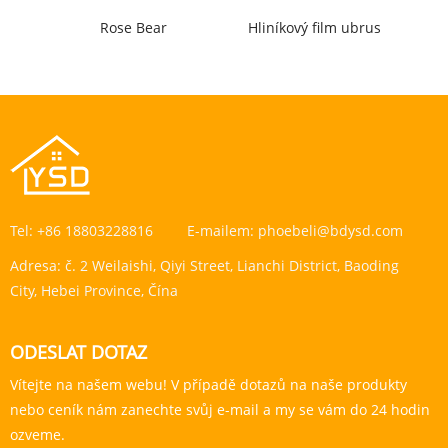
Rose Bear
Hliníkový film ubrus
Tel:
+86 18803228816
E-mailem:
phoebeli@bdysd.com
Adresa:
č. 2 Weilaishi, Qiyi Street, Lianchi District, Baoding
City, Hebei Province, Čína
ODESLAT DOTAZ
Vítejte na našem webu! V případě dotazů na naše produkty
nebo ceník nám zanechte svůj e-mail a my se vám do 24 hodin
ozveme.