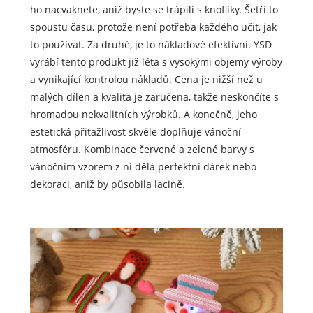
ho nacvaknete, aniž byste se trápili s knoflíky. Šetří to
spoustu času, protože není potřeba každého učit, jak
to používat. Za druhé, je to nákladově efektivní. YSD
vyrábí tento produkt již léta s vysokými objemy výroby
a vynikající kontrolou nákladů. Cena je nižší než u
malých dílen a kvalita je zaručena, takže neskončíte s
hromadou nekvalitních výrobků. A konečně, jeho
estetická přitažlivost skvěle doplňuje vánoční
atmosféru. Kombinace červené a zelené barvy s
vánočním vzorem z ní dělá perfektní dárek nebo
dekoraci, aniž by působila lacině.