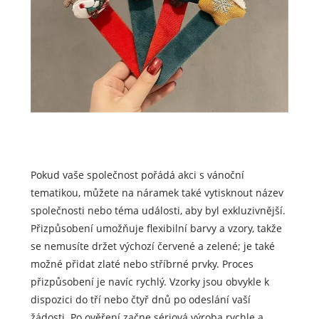
Pokud vaše společnost pořádá akci s vánoční
tematikou, můžete na náramek také vytisknout název
společnosti nebo téma události, aby byl exkluzivnější.
Přizpůsobení umožňuje flexibilní barvy a vzory, takže
se nemusíte držet výchozí červené a zelené; je také
možné přidat zlaté nebo stříbrné prvky. Proces
přizpůsobení je navíc rychlý. Vzorky jsou obvykle k
dispozici do tří nebo čtyř dnů po odeslání vaší
žádosti. Po ověření začne sériová výroba rychle a