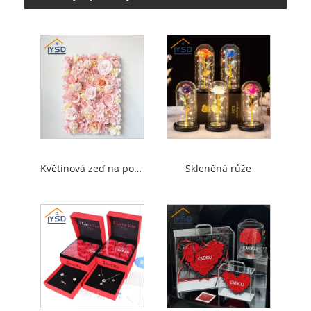
Květinová zeď na pozadí
Skleněná růže