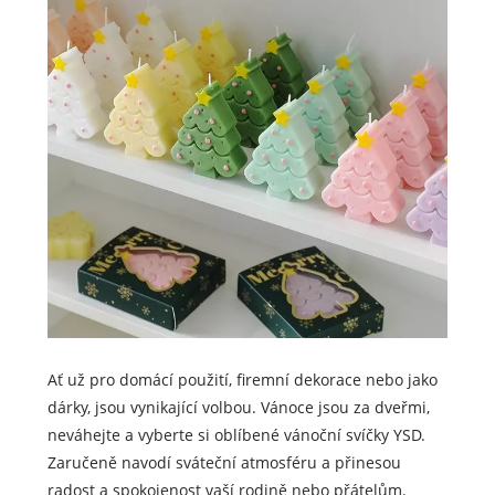
Ať už pro domácí použití, firemní dekorace nebo jako
dárky, jsou vynikající volbou. Vánoce jsou za dveřmi,
neváhejte a vyberte si oblíbené vánoční svíčky YSD.
Zaručeně navodí sváteční atmosféru a přinesou
radost a spokojenost vaší rodině nebo přátelům.