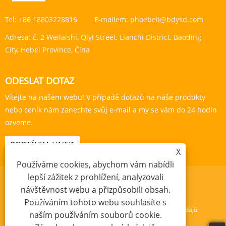
Tel:
+86 18803228816
E-mailem:
phoebeli@bdysd.com
Adresa:
č. 2 Weilaishi, Qiyi Street, Lianchi District, Baoding
City, Hebei Province, Čína
ODESLAT DOTAZ
Vítejte na našem webu! V případě dotazů na naše produkty
nebo ceník nám zanechte svůj e-mail a my se vám do 24 hodin
ozveme.
POPTÁVKA HNED
X
Používáme cookies, abychom vám nabídli
lepší zážitek z prohlížení, analyzovali
návštěvnost webu a přizpůsobili obsah.
Používáním tohoto webu souhlasíte s
Links
Sitemap
RSS
XML
Zásady ochrany osobních údajů
naším používáním souborů cookie.