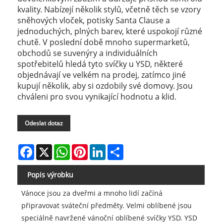
kvality. Nabízejí několik stylů, včetně těch se vzory
sněhových vloček, potisky Santa Clause a
jednoduchých, plných barev, které uspokojí různé
chutě. V poslední době mnoho supermarketů,
obchodů se suvenýry a individuálních
spotřebitelů hledá tyto svíčky u YSD, některé
objednávají ve velkém na prodej, zatímco jiné
kupují několik, aby si ozdobily své domovy. Jsou
chváleni pro svou vynikající hodnotu a klid.
Odeslat dotaz
Facebook
X
WhatsApp
Pinterest
LinkedIn
Share
Popis výrobku
Vánoce jsou za dveřmi a mnoho lidí začíná
připravovat sváteční předměty. Velmi oblíbené jsou
speciálně navržené vánoční oblíbené svíčky YSD. YSD