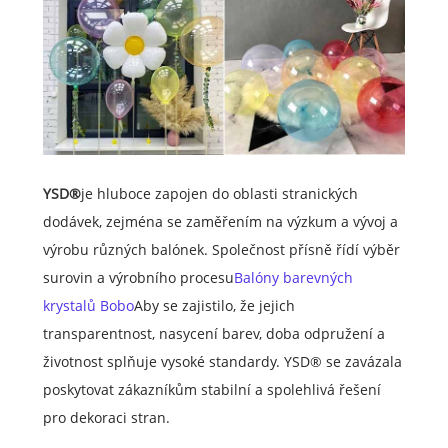
YSD®
je hluboce zapojen do oblasti stranických
dodávek, zejména se zaměřením na výzkum a vývoj a
výrobu různých balónek. Společnost přísně řídí výběr
surovin a výrobního procesu
Balóny barevných
krystalů Bobo
Aby se zajistilo, že jejich
transparentnost, nasycení barev, doba odpružení a
životnost splňuje vysoké standardy. YSD® se zavázala
poskytovat zákazníkům stabilní a spolehlivá řešení
pro dekoraci stran.