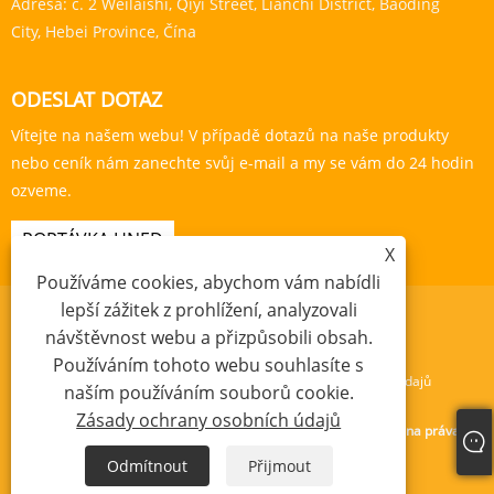
Adresa:
č. 2 Weilaishi, Qiyi Street, Lianchi District, Baoding
City, Hebei Province, Čína
ODESLAT DOTAZ
Vítejte na našem webu! V případě dotazů na naše produkty
nebo ceník nám zanechte svůj e-mail a my se vám do 24 hodin
ozveme.
POPTÁVKA HNED
X
Používáme cookies, abychom vám nabídli
lepší zážitek z prohlížení, analyzovali
návštěvnost webu a přizpůsobili obsah.
Používáním tohoto webu souhlasíte s
Links
Sitemap
RSS
XML
Zásady ochrany osobních údajů
naším používáním souborů cookie.
Zásady ochrany osobních údajů
Copyright © 2024 Baoding Yishengda Trading Co., Ltd. Všechna práva
vyhrazena.
Odmítnout
Přijmout