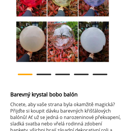
Barevný krystal bobo balón
Chcete, aby vaše strana byla okamžitě magická?
Přijďte si koupit dávku barevných křišťálových
balónů! Ať už se jedná o narozeninové překvapení,
sladká svatba nebo vřelá rodinná zdobení
bankety, všichni hrají zásadní dekorativní roli a