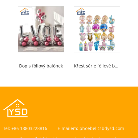
Dopis fóliový balónek
Křest série fóliové balónky
Tel:
+86 18803228816
E-mailem:
phoebeli@bdysd.com