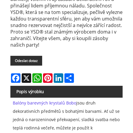
přinášejí lidem příjemnou náladu. Společnost
YSD®, která se na tom specializuje, pečlivě vylezne
každou transparentní sféru, jen aby vám umožnila
snadno rezervovat nejčistší a nejvíce zářící radost.
Proto se YSD® stal známým výrobcem doma i v
zahraničí. Vítejte všem, aby si koupili zásoby
našich party!
Odeslat dotaz
Facebook
X
WhatsApp
Pinterest
LinkedIn
Share
Popis výrobku
Balóny barevných krystalů Bobo
jsou druh
dekorativních předmětů s bohatými barvami. Ať už se
jedná o narozeninové překvapení, sladká svatba nebo
teplá rodinná večeře, můžete je použít k