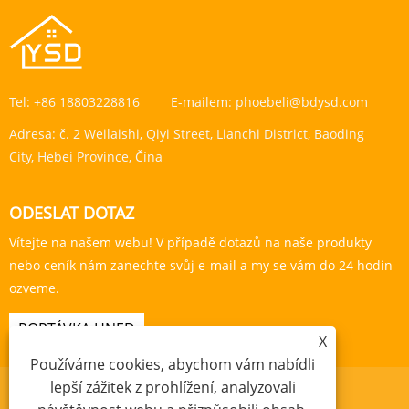
Tel:
+86 18803228816
E-mailem:
phoebeli@bdysd.com
Adresa:
č. 2 Weilaishi, Qiyi Street, Lianchi District, Baoding
City, Hebei Province, Čína
ODESLAT DOTAZ
Vítejte na našem webu! V případě dotazů na naše produkty
nebo ceník nám zanechte svůj e-mail a my se vám do 24 hodin
ozveme.
POPTÁVKA HNED
X
Používáme cookies, abychom vám nabídli
lepší zážitek z prohlížení, analyzovali