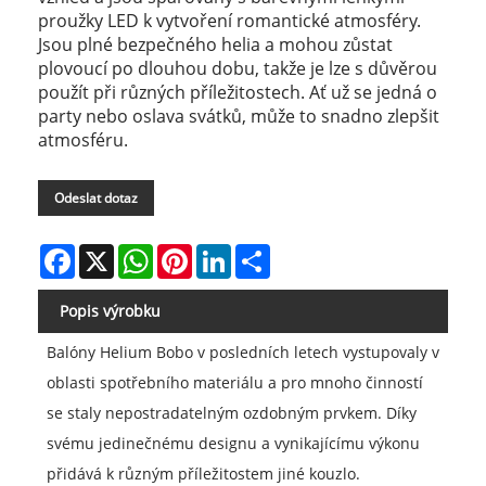
proužky LED k vytvoření romantické atmosféry.
Jsou plné bezpečného helia a mohou zůstat
plovoucí po dlouhou dobu, takže je lze s důvěrou
použít při různých příležitostech. Ať už se jedná o
party nebo oslava svátků, může to snadno zlepšit
atmosféru.
Odeslat dotaz
Facebook
X
WhatsApp
Pinterest
LinkedIn
Share
Popis výrobku
Balóny Helium Bobo v posledních letech vystupovaly v
oblasti spotřebního materiálu a pro mnoho činností
se staly nepostradatelným ozdobným prvkem. Díky
svému jedinečnému designu a vynikajícímu výkonu
přidává k různým příležitostem jiné kouzlo.