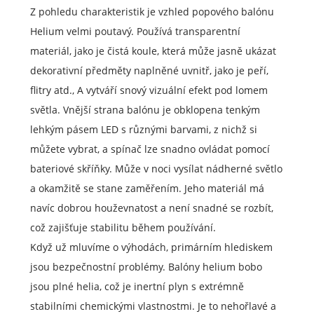
Z pohledu charakteristik je vzhled popového balónu
Helium velmi poutavý. Používá transparentní
materiál, jako je čistá koule, která může jasně ukázat
dekorativní předměty naplněné uvnitř, jako je peří,
flitry atd., A vytváří snový vizuální efekt pod lomem
světla. Vnější strana balónu je obklopena tenkým
lehkým pásem LED s různými barvami, z nichž si
můžete vybrat, a spínač lze snadno ovládat pomocí
bateriové skříňky. Může v noci vysílat nádherné světlo
a okamžitě se stane zaměřením. Jeho materiál má
navíc dobrou houževnatost a není snadné se rozbít,
což zajišťuje stabilitu během používání.
Když už mluvíme o výhodách, primárním hlediskem
jsou bezpečnostní problémy. Balóny helium bobo
jsou plné helia, což je inertní plyn s extrémně
stabilními chemickými vlastnostmi. Je to nehořlavé a