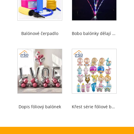
Balónové čerpadlo
Bobo balónky dělají štěstí na dosah
Dopis fóliový balónek
Křest série fóliové balónky