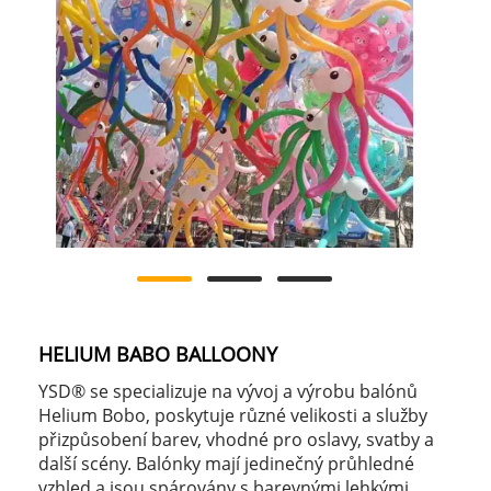
HELIUM BABO BALLOONY
YSD® se specializuje na vývoj a výrobu balónů
Helium Bobo, poskytuje různé velikosti a služby
přizpůsobení barev, vhodné pro oslavy, svatby a
další scény. Balónky mají jedinečný průhledné
vzhled a jsou spárovány s barevnými lehkými