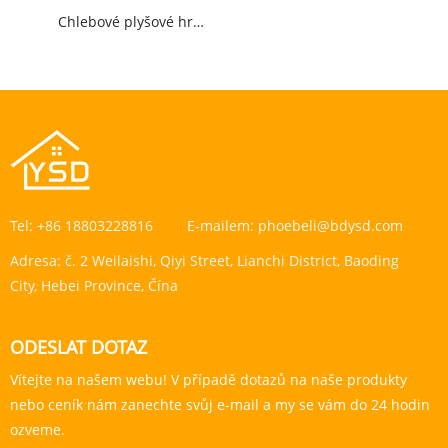
Chlebové plyšové hračky
Tel:
+86 18803228816
E-mailem:
phoebeli@bdysd.com
Adresa:
č. 2 Weilaishi, Qiyi Street, Lianchi District, Baoding
City, Hebei Province, Čína
ODESLAT DOTAZ
Vítejte na našem webu! V případě dotazů na naše produkty
nebo ceník nám zanechte svůj e-mail a my se vám do 24 hodin
ozveme.