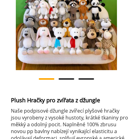
Plush Hračky pro zvířata z džungle
Naše podpisové džungle zvířecí plyšové hračky
jsou vyrobeny z vysoké hustoty, krátké tkaniny pro
měkký a odolný pocit. Naplněné 100% zbrusu
novou pp bavlny nabízejí vynikající elasticitu a
odolávají deformaci, splňují evropské a americké