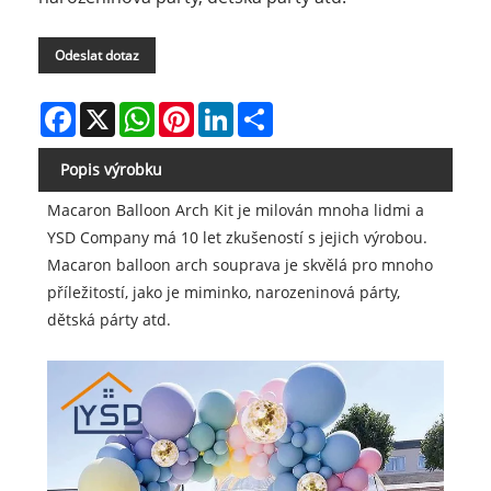
Odeslat dotaz
Facebook
X
WhatsApp
Pinterest
LinkedIn
Share
Popis výrobku
Macaron Balloon Arch Kit je milován mnoha lidmi a
YSD Company má 10 let zkušeností s jejich výrobou.
Macaron balloon arch souprava je skvělá pro mnoho
příležitostí, jako je miminko, narozeninová párty,
dětská párty atd.