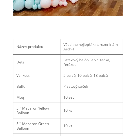
Všechno nejlepší k narozeninám
Název produktu
Arch-1
Latexový balón, lepicí tečka,
Detail
řetězec
Velikost
5 palců, 10 palců, 18 palců
Balík
Plastový sáček
Moq
10 set
5 '' Macaron Yellow
10 ks
Balloon
5 '' Macaron Green
10 ks
Balloon