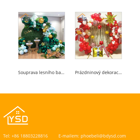
Souprava lesního balónu
Prázdninový dekorace balón oblouku
Tel:
+86 18803228816
E-mailem:
phoebeli@bdysd.com