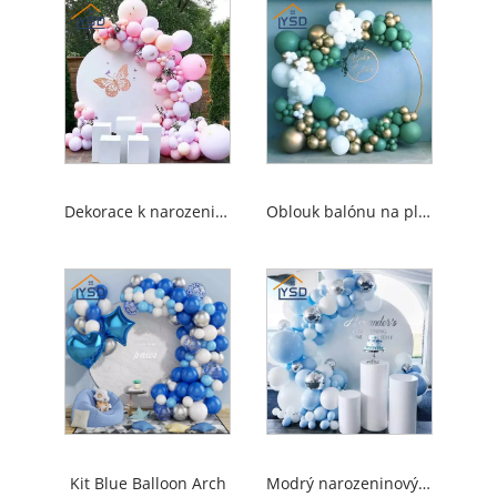
Dekorace k narozeninám balónu
Oblouk balónu na pláž
Kit Blue Balloon Arch
Modrý narozeninový balón oblouk