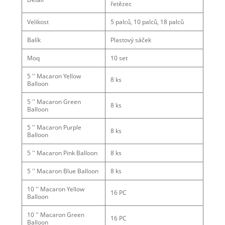
řetězec
Velikost
5 palců, 10 palců, 18 palců
Balík
Plastový sáček
Moq
10 set
5 '' Macaron Yellow
8 ks
Balloon
5 '' Macaron Green
8 ks
Balloon
5 '' Macaron Purple
8 ks
Balloon
5 '' Macaron Pink Balloon
8 ks
5 '' Macaron Blue Balloon
8 ks
10 '' Macaron Yellow
16 PC
Balloon
10 '' Macaron Green
16 PC
Balloon