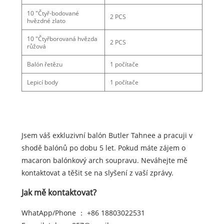
10 "Čtyř-bodované
2 PCS
hvězdné zlato
10 "Čtyřborovaná hvězda
2 PCS
růžová
Balón řetězu
1 počítače
Lepicí body
1 počítače
Jsem váš exkluzivní balón Butler Tahnee a pracuji v
shodě balónů po dobu 5 let. Pokud máte zájem o
macaron balónkový arch soupravu. Neváhejte mě
kontaktovat a těšit se na slyšení z vaší zprávy.
Jak mě kontaktovat?
WhatApp/Phone ： +86 18803022531