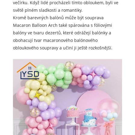
večírku. Když lidé procházeli tímto obloukem, byli ve
světě plném sladkosti a romantiky.
Kromě barevných balónů může být souprava
Macaron Balloon Arch také spárována s fóliovými
balóny ve tvaru dezertů, které odrážejí balónky a
obohacují tvar macaronového balónového
obloukového soupravy a učiní ji ještě rozkošnější.