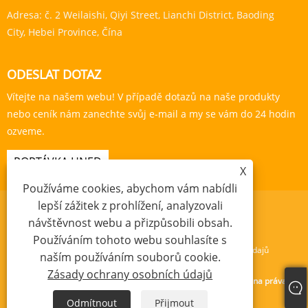
Adresa:
č. 2 Weilaishi, Qiyi Street, Lianchi District, Baoding
City, Hebei Province, Čína
ODESLAT DOTAZ
Vítejte na našem webu! V případě dotazů na naše produkty
nebo ceník nám zanechte svůj e-mail a my se vám do 24 hodin
ozveme.
POPTÁVKA HNED
X
Používáme cookies, abychom vám nabídli
lepší zážitek z prohlížení, analyzovali
návštěvnost webu a přizpůsobili obsah.
Používáním tohoto webu souhlasíte s
Links
Sitemap
RSS
XML
Zásady ochrany osobních údajů
naším používáním souborů cookie.
Zásady ochrany osobních údajů
Copyright © 2024 Baoding Yishengda Trading Co., Ltd. Všechna práva
vyhrazena.
Odmítnout
Přijmout