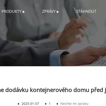
PRODUKTY
ZPRÁVY
STÁHNOUT
eme dodávku kontejnerového domu před j
●
2025-01-07
●
1
●
Nechte mi zprávu