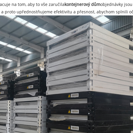
acuje na tom, aby to vše zaručila
kontejnerový dům
objednávky jsou
 a proto upřednostňujeme efektivitu a přesnost, abychom splnili o