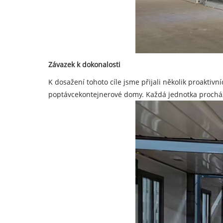
Závazek k dokonalosti
K dosažení tohoto cíle jsme přijali několik proakti
poptávce
kontejnerové domy
. Každá jednotka prochá