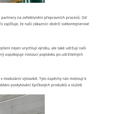
mi partnery na zefektivnění přepravních procesů. Od
 zajišťuje, že naši zákazníci obdrží své
kontejnerové
epšení nejen urychlují výrobu, ale také udržují naši
erý uspokojuje rostoucí poptávku po udržitelných
v modulární výstavbě. Tyto úspěchy nás motivují k
oddáni poskytování špičkových produktů a služeb