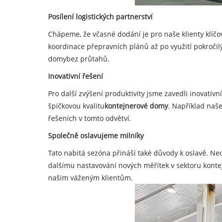
Posílení logistických partnerství
Chápeme, že včasné dodání je pro naše klienty klíčo
koordinace přepravních plánů až po využití pokročilý
domy
bez průtahů.
Inovativní řešení
Pro další zvýšení produktivity jsme zavedli inovativn
špičkovou kvalitu
kontejnerové domy
. Například naš
řešeních v tomto odvětví.
Společně oslavujeme milníky
Tato nabitá sezóna přináší také důvody k oslavě. N
dalšímu nastavování nových měřítek v sektoru konte
našim váženým klientům.