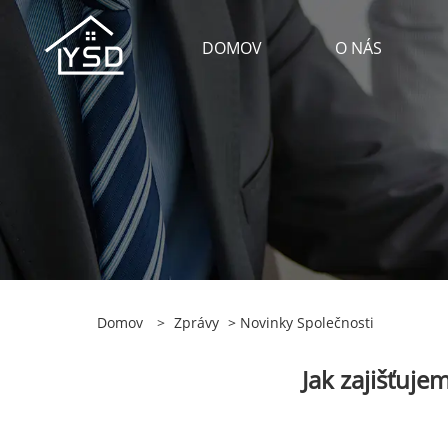
DOMOV
O NÁS
Domov
>
Zprávy
>
Novinky Společnosti
Jak zajišťuj