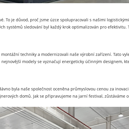
vé. To je důvod, proč jsme úzce spolupracovali s našimi logistický
ch systémů sledování byl každý krok optimalizován pro efektivitu. To
í montážní techniky a modernizovali naše výrobní zařízení. Tato vyl
e nejnovější modely se vyznačují energeticky účinným designem, kt
edávno byla naše společnost oceněna průmyslovou cenou za inovaci 
jnerových domů. Jak se připravujeme na jarní festival, zůstáváme 