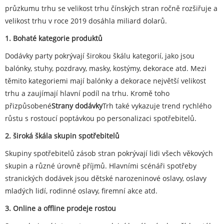
průzkumu trhu se velikost trhu čínských stran ročně rozšiřuje a
velikost trhu v roce 2019 dosáhla miliard dolarů.
1. Bohaté kategorie produktů
Dodávky party pokrývají širokou škálu kategorií, jako jsou
balónky, stuhy, pozdravy, masky, kostýmy, dekorace atd. Mezi
těmito kategoriemi mají balónky a dekorace největší velikost
trhu a zaujímají hlavní podíl na trhu. Kromě toho
přizpůsobené
Strany dodávky
Trh také vykazuje trend rychlého
růstu s rostoucí poptávkou po personalizaci spotřebitelů.
2. široká škála skupin spotřebitelů
Skupiny spotřebitelů zásob stran pokrývají lidi všech věkových
skupin a různé úrovně příjmů. Hlavními scénáři spotřeby
stranických dodávek jsou dětské narozeninové oslavy, oslavy
mladých lidí, rodinné oslavy, firemní akce atd.
3. Online a offline prodeje rostou