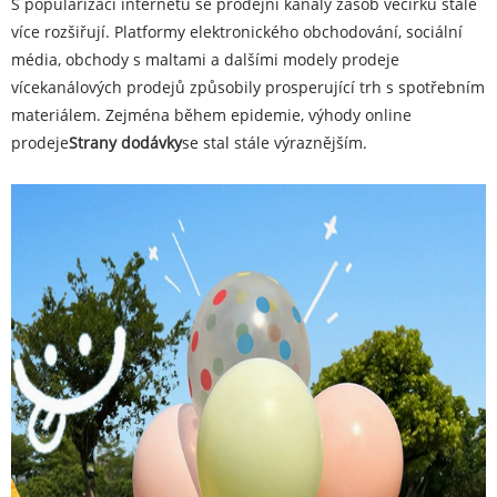
S popularizací internetu se prodejní kanály zásob večírku stále
více rozšiřují. Platformy elektronického obchodování, sociální
média, obchody s maltami a dalšími modely prodeje
vícekanálových prodejů způsobily prosperující trh s spotřebním
materiálem. Zejména během epidemie, výhody online
prodeje
Strany dodávky
se stal stále výraznějším.