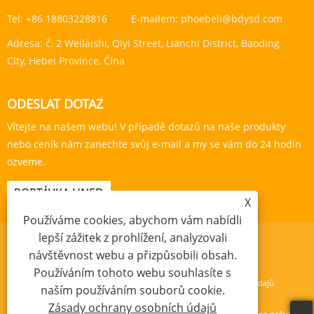
Tel:
+86 18803228816
E-mailem:
phoebeli@bdysd.com
Adresa:
č. 2 Weilaishi, Qiyi Street, Lianchi District, Baoding
City, Hebei Province, Čína
ODESLAT DOTAZ
Vítejte na našem webu! V případě dotazů na naše produkty
nebo ceník nám zanechte svůj e-mail a my se vám do 24 hodin
ozveme.
POPTÁVKA HNED
X
Používáme cookies, abychom vám nabídli
lepší zážitek z prohlížení, analyzovali
návštěvnost webu a přizpůsobili obsah.
Používáním tohoto webu souhlasíte s
Links
Sitemap
RSS
XML
Zásady ochrany osobních údajů
naším používáním souborů cookie.
Zásady ochrany osobních údajů