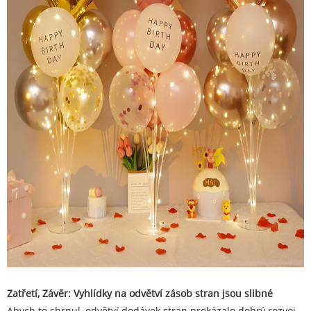
Zatřetí, Závěr: Vyhlídky na odvětví zásob stran jsou slibné
Abych to shrnul, odvětví dodávek stran prokázalo dobrý rozvoj