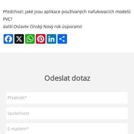
Předchozí:
‌ Jaké jsou aplikace používaných nafukovacích modelů
PVC?
další:
Oslavte čínský Nový rok úsporami!
Facebook
X
WhatsApp
Pinterest
LinkedIn
Share
Odeslat dotaz