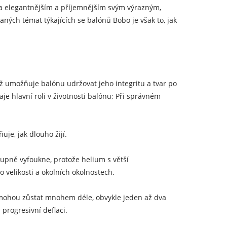
na elegantnějším a příjemnějším svým výrazným,
aných témat týkajících se balónů Bobo je však to, jak
ož umožňuje balónu udržovat jeho integritu a tvar po
je hlavní roli v životnosti balónu; Při správném
je, jak dlouho žijí.
tupně vyfoukne, protože helium s větší
 velikosti a okolních okolnostech.
 mohou zůstat mnohem déle, obvykle jeden až dva
progresivní deflaci.