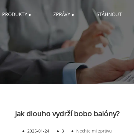
PRODUKTY
ZPRÁVY
STÁHNOUT
Jak dlouho vydrží bobo balóny?
●
2025-01-24
●
3
●
Nechte mi zprávu