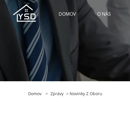
DOMOV
O NÁS
Domov
>
Zprávy
>
Novinky Z Oboru