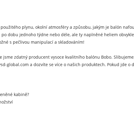
použitého plynu, okolní atmosféry a způsobu, jakým je balón nafouk
 dobu jednoho týdne nebo déle, ale ty naplněné heliem obvykle vyd
možné s pečlivou manipulací a skladováním!
e jsme zdatný producent vysoce kvalitního balónu Bobo. Slibujeme
sd-global.com a dozvíte se více o našich produktech. Pokud jde o 
kleněné kabině?
nožství