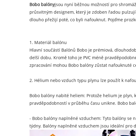
Bobo balóny
jsou nyní běžnou možností pro shromážd
průsvitným designem, který je zdoben řadou pulzující
dlouho přežijí poté, co byli nafouknut. Pojďme pro
1. Materiál balónu
Hlavní součástí Balónů Bobo je prémiová, dlouhodobá
delší dobu. Kromě toho je PVC méně pravděpodobné, že
zpracování mohou Bobo balóny zůstat nafouknuté c
2. Hélium nebo vzduch typu plynu lze použít k nafou
Bobo balóny nabité heliem: Protože helium je plyn, 
pravděpodobností v průběhu času unikne. Bobo balón p
- Bobo balóny naplněné vzduchem: Tyto balóny se n
týdny. Balóny naplněné vzduchem jsou ideální pro dl