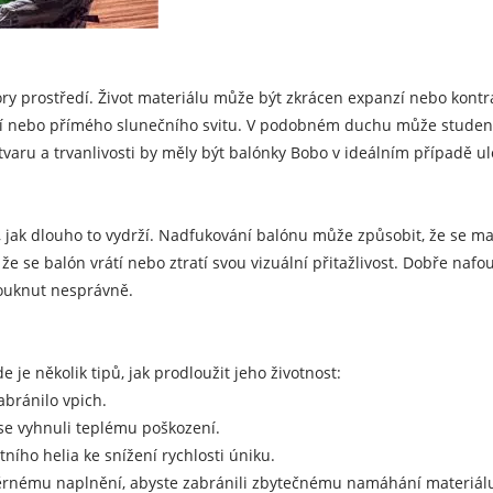
ory prostředí. Život materiálu může být zkrácen expanzí nebo kont
sí nebo přímého slunečního svitu. V podobném duchu může studené 
 tvaru a trvanlivosti by měly být balónky Bobo v ideálním případě
m, jak dlouho to vydrží. Nadfukování balónu může způsobit, že se ma
e se balón vrátí nebo ztratí svou vizuální přitažlivost. Dobře na
fouknut nesprávně.
je několik tipů, jak prodloužit jeho životnost:
abránilo vpich.
 se vyhnuli teplému poškození.
tního helia ke snížení rychlosti úniku.
rnému naplnění, abyste zabránili zbytečnému namáhání materiál