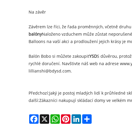
Na závěr
Závěrem lze říci, že řada proměnných, včetně druhu 
balóny
Naloženo vzduchem může zůstat neporušené po
Balloons na vaší akci a prodloužení jejich krásy je 
Balón Bobo si můžete zakoupit
YSD
S důvěrou, protož
rychlé doručení. Navštivte náš web na adrese www.y
lillianshi@bdysd.com.
Předchozí:
Jaký je postoj mladých lidí k průhledné s
další:
Zákazníci nakupují skládací domy ve velkém m
Facebook
X
WhatsApp
Pinterest
LinkedIn
Share