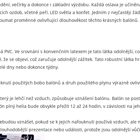
ění, večírky a dokonce i základní výzdobu. Každá oslava je učině
ch ozdob, včetně peří, LED světla a konfet. Jedním z nejčastěji žád
zkoumat proměnné ovlivňující dlouhověkost těchto krásných balónů.
 PVC. Ve srovnání s konvenčním latexem je tato látka odolnější, c
 se objeví, což zaručuje odolnější zážitek. Tato robustní látka hra
elé dny nebo dokonce týdny.
knutí použitých bobo balónů a druh použitého plynu výrazně ovlivňu
který je lehčí než vzduch, způsobuje vznášení balónu. Balón se pos
lný helia bude obvykle přežít 12 až 24 hodin, v závislosti na jeho
ebudou vznášet, pokud se k jejich nafouknutí používá vzduch, ale
ouhodobější prezentace nebo události, protože jsou odolnější vůči 