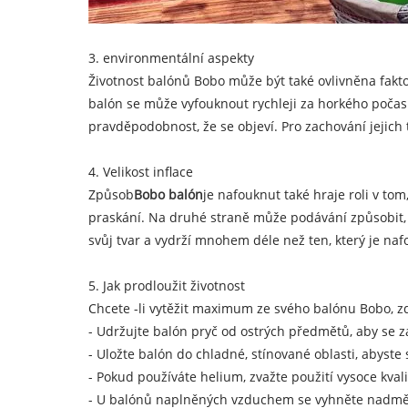
3. environmentální aspekty
Životnost balónů Bobo může být také ovlivněna fakt
balón se může vyfouknout rychleji za horkého poča
pravděpodobnost, že se objeví. Pro zachování jejich
4. Velikost inflace
Způsob
Bobo balón
je nafouknut také hraje roli v to
praskání. Na druhé straně může podávání způsobit, ž
svůj tvar a vydrží mnohem déle než ten, který je na
5. Jak prodloužit životnost
Chcete -li vytěžit maximum ze svého balónu Bobo, zde 
- Udržujte balón pryč od ostrých předmětů, aby se z
- Uložte balón do chladné, stínované oblasti, abyste
- Pokud používáte helium, zvažte použití vysoce kvali
- U balónů naplněných vzduchem se vyhněte nadmě