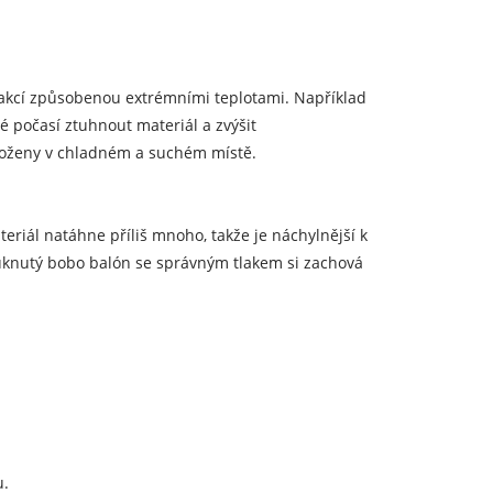
rakcí způsobenou extrémními teplotami. Například
počasí ztuhnout materiál a zvýšit
 uloženy v chladném a suchém místě.
teriál natáhne příliš mnoho, takže je náchylnější k
fouknutý bobo balón se správným tlakem si zachová
u.