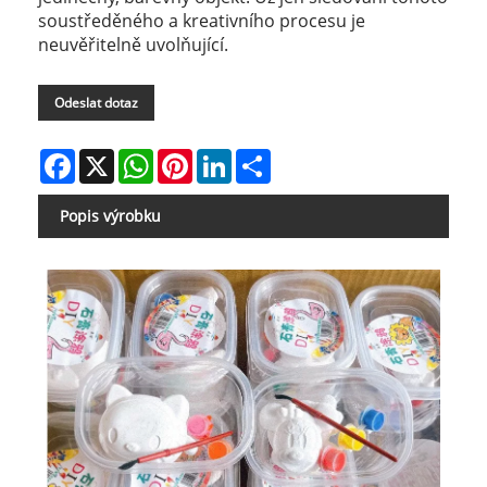
soustředěného a kreativního procesu je
neuvěřitelně uvolňující.
Odeslat dotaz
Facebook
X
WhatsApp
Pinterest
LinkedIn
Share
Popis výrobku