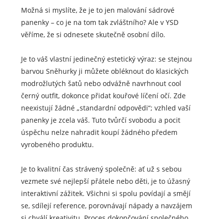
Možná si myslíte, že je to jen malování sádrové
panenky – co je na tom tak zvláštního? Ale v YSD
věříme, že si odnesete skutečně osobní dílo.
Je to váš vlastní jedinečný estetický výraz: se stejnou
barvou Sněhurky ji můžete obléknout do klasických
modrožlutých šatů nebo odvážně navrhnout cool
černý outfit, dokonce přidat kouřové líčení očí. Zde
neexistují žádné „standardní odpovědi“; vzhled vaší
panenky je zcela váš. Tuto tvůrčí svobodu a pocit
úspěchu nelze nahradit koupí žádného předem
vyrobeného produktu.
Je to kvalitní čas strávený společně: ať už s sebou
vezmete své nejlepší přátele nebo děti, je to úžasný
interaktivní zážitek. Všichni si spolu povídají a smějí
se, sdílejí reference, porovnávají nápady a navzájem
si chválí kreativitu. Proces dokončování společného