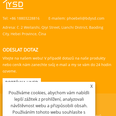
Tel:
+86 18803228816
E-mailem:
phoebeli@bdysd.com
Adresa:
č. 2 Weilaishi, Qiyi Street, Lianchi District, Baoding
City, Hebei Province, Čína
ODESLAT DOTAZ
Vítejte na našem webu! V případě dotazů na naše produkty
nebo ceník nám zanechte svůj e-mail a my se vám do 24 hodin
ozveme.
POPTÁVKA HNED
X
Používáme cookies, abychom vám nabídli
lepší zážitek z prohlížení, analyzovali
návštěvnost webu a přizpůsobili obsah.
Používáním tohoto webu souhlasíte s
Links
Sitemap
RSS
XML
Zásady ochrany osobních údajů