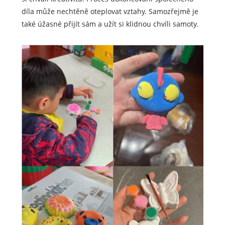
díla může nechtěně oteplovat vztahy. Samozřejmě je
také úžasné přijít sám a užít si klidnou chvíli samoty.