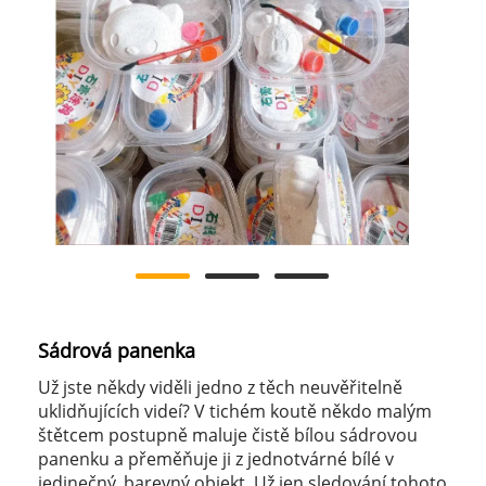
Sádrová panenka
Už jste někdy viděli jedno z těch neuvěřitelně
uklidňujících videí? V tichém koutě někdo malým
štětcem postupně maluje čistě bílou sádrovou
panenku a přeměňuje ji z jednotvárné bílé v
jedinečný, barevný objekt. Už jen sledování tohoto