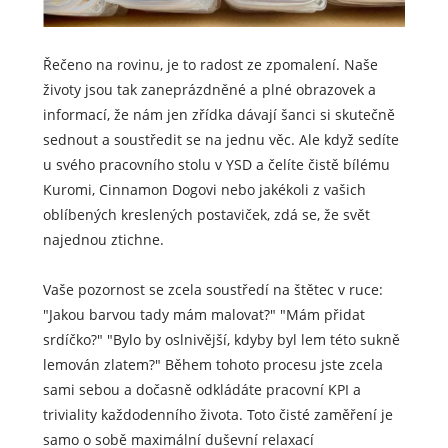
Řečeno na rovinu, je to radost ze zpomalení. Naše
životy jsou tak zaneprázdněné a plné obrazovek a
informací, že nám jen zřídka dávají šanci si skutečně
sednout a soustředit se na jednu věc. Ale když sedíte
u svého pracovního stolu v YSD a čelíte čistě bílému
Kuromi, Cinnamon Dogovi nebo jakékoli z vašich
oblíbených kreslených postaviček, zdá se, že svět
najednou ztichne.
Vaše pozornost se zcela soustředí na štětec v ruce:
"Jakou barvou tady mám malovat?" "Mám přidat
srdíčko?" "Bylo by oslnivější, kdyby byl lem této sukně
lemován zlatem?" Během tohoto procesu jste zcela
sami sebou a dočasně odkládáte pracovní KPI a
triviality každodenního života. Toto čisté zaměření je
samo o sobě maximální duševní relaxací