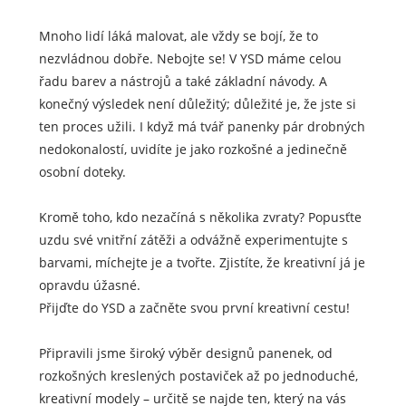
Mnoho lidí láká malovat, ale vždy se bojí, že to
nezvládnou dobře. Nebojte se! V YSD máme celou
řadu barev a nástrojů a také základní návody. A
konečný výsledek není důležitý; důležité je, že jste si
ten proces užili. I když má tvář panenky pár drobných
nedokonalostí, uvidíte je jako rozkošné a jedinečně
osobní doteky.
Kromě toho, kdo nezačíná s několika zvraty? Popusťte
uzdu své vnitřní zátěži a odvážně experimentujte s
barvami, míchejte je a tvořte. Zjistíte, že kreativní já je
opravdu úžasné.
Přijďte do YSD a začněte svou první kreativní cestu!
Připravili jsme široký výběr designů panenek, od
rozkošných kreslených postaviček až po jednoduché,
kreativní modely – určitě se najde ten, který na vás