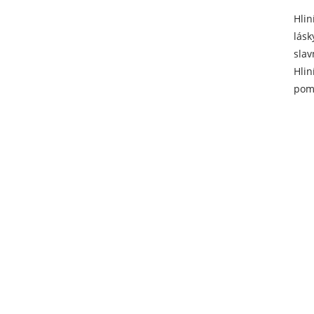
Hlin
lásk
slav
Hlin
pomo