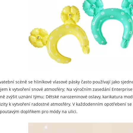
vatební scéně se hliníkové vlasové pásky často používají jako sje
jem k vytvoření snové atmosféry; Na výročním zasedání Enterpris
ně zvýšit uznání týmu; Dětské narozeninové oslavy, karikatura mod
izity k vytvoření radostné atmosféry. V každodenním opotřebení s
 poutavým doplňkem pro módy na ulici.