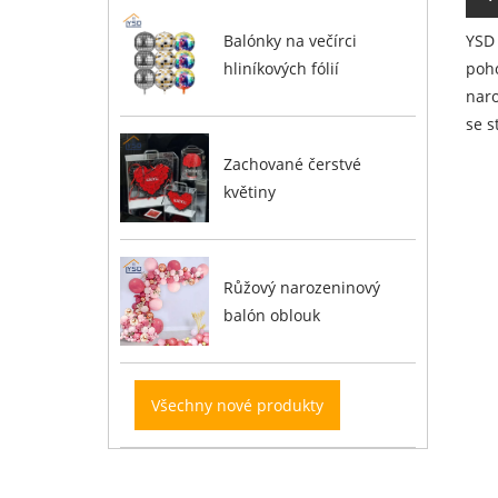
YSD 
Balónky na večírci
poho
hliníkových fólií
naro
se s
Zachované čerstvé
květiny
Růžový narozeninový
balón oblouk
Všechny nové produkty