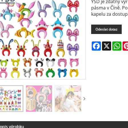
YSD je zdatný vý
pásma v Číně. Po
kapelu za dostup
Odeslat dotaz
Facebook
X
Wh
opis výrobku