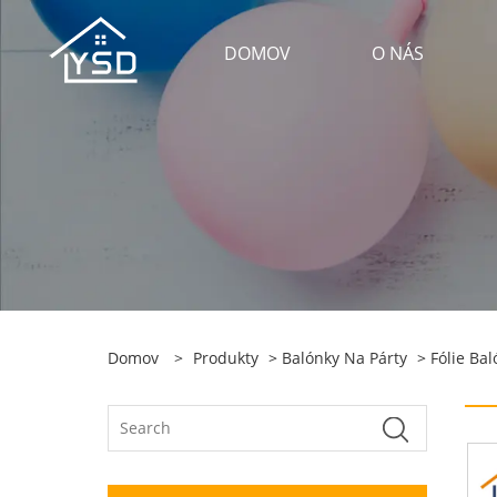
DOMOV
O NÁS
Domov
>
Produkty
>
Balónky Na Párty
>
Fólie Bal