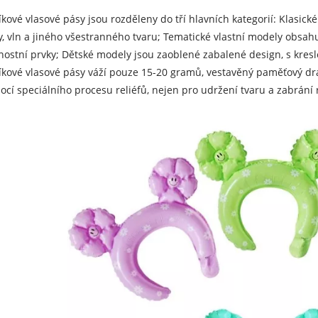
íkové vlasové pásy jsou rozděleny do tří hlavních kategorií: Klasic
y, vln a jiného všestranného tvaru; Tematické vlastní modely obsahu
nostní prvky; Dětské modely jsou zaoblené zabalené design, s kresle
íkové vlasové pásy váží pouze 15-20 gramů, vestavěný paměťový drát
cí speciálního procesu reliéfů, nejen pro udržení tvaru a zabrání r