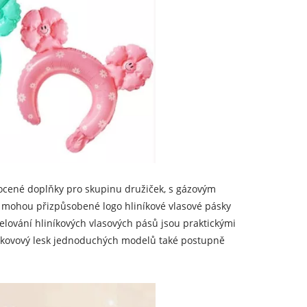
dnocené doplňky pro skupinu družiček, s gázovým
e mohou přizpůsobené logo hliníkové vlasové pásky
elování hliníkových vlasových pásů jsou praktickými
e kovový lesk jednoduchých modelů také postupně