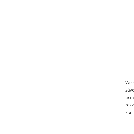
Ve s
závo
účin
rekv
stal