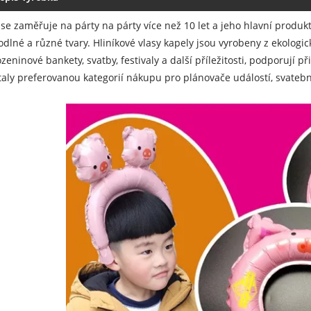
se zaměřuje na párty na párty více než 10 let a jeho hlavní produkt,
dlné a různé tvary. Hliníkové vlasy kapely jsou vyrobeny z ekolog
zeninové bankety, svatby, festivaly a další příležitosti, podporuj
taly preferovanou kategorií nákupu pro plánovače událostí, svateb