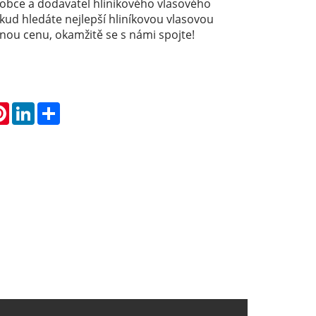
robce a dodavatel hliníkového vlasového
kud hledáte nejlepší hliníkovou vlasovou
nou cenu, okamžitě se s námi spojte!
atsApp
Pinterest
LinkedIn
Share