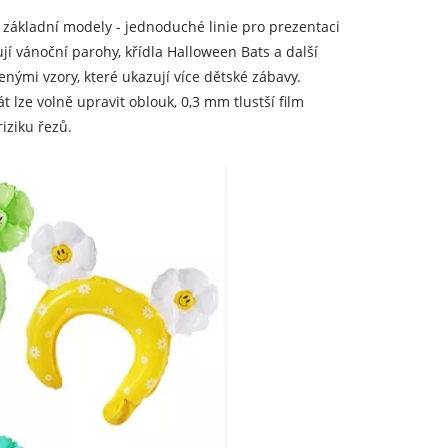
ké základní modely - jednoduché linie pro prezentaci
jí vánoční parohy, křídla Halloween Bats a další
nými vzory, které ukazují více dětské zábavy.
 lze volně upravit oblouk, 0,3 mm tlustší film
iziku řezů.