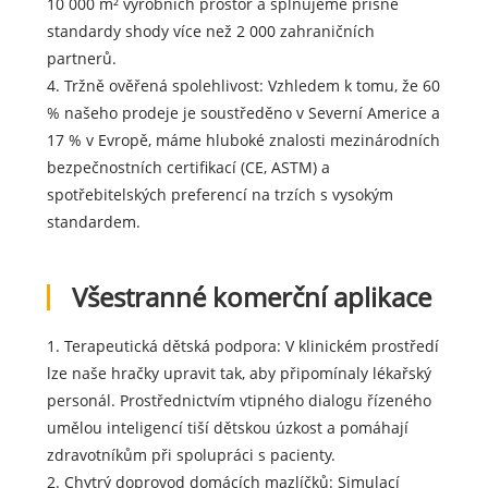
10 000 m² výrobních prostor a splňujeme přísné
standardy shody více než 2 000 zahraničních
partnerů.
4. Tržně ověřená spolehlivost: Vzhledem k tomu, že 60
% našeho prodeje je soustředěno v Severní Americe a
17 % v Evropě, máme hluboké znalosti mezinárodních
bezpečnostních certifikací (CE, ASTM) a
spotřebitelských preferencí na trzích s vysokým
standardem.
Všestranné komerční aplikace
1. Terapeutická dětská podpora: V klinickém prostředí
lze naše hračky upravit tak, aby připomínaly lékařský
personál. Prostřednictvím vtipného dialogu řízeného
umělou inteligencí tiší dětskou úzkost a pomáhají
zdravotníkům při spolupráci s pacienty.
2. Chytrý doprovod domácích mazlíčků: Simulací