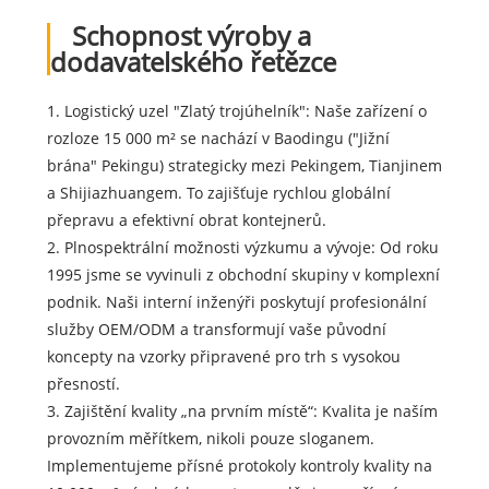
Schopnost výroby a
dodavatelského řetězce
1. Logistický uzel "Zlatý trojúhelník": Naše zařízení o
rozloze 15 000 m² se nachází v Baodingu ("Jižní
brána" Pekingu) strategicky mezi Pekingem, Tianjinem
a Shijiazhuangem. To zajišťuje rychlou globální
přepravu a efektivní obrat kontejnerů.
2. Plnospektrální možnosti výzkumu a vývoje: Od roku
1995 jsme se vyvinuli z obchodní skupiny v komplexní
podnik. Naši interní inženýři poskytují profesionální
služby OEM/ODM a transformují vaše původní
koncepty na vzorky připravené pro trh s vysokou
přesností.
3. Zajištění kvality „na prvním místě“: Kvalita je naším
provozním měřítkem, nikoli pouze sloganem.
Implementujeme přísné protokoly kontroly kvality na