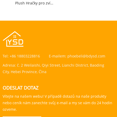
Plush Hračky pro zvířata z džungle
Tel:
+86 18803228816
E-mailem:
phoebeli@bdysd.com
Adresa:
č. 2 Weilaishi, Qiyi Street, Lianchi District, Baoding
City, Hebei Province, Čína
ODESLAT DOTAZ
Vítejte na našem webu! V případě dotazů na naše produkty
nebo ceník nám zanechte svůj e-mail a my se vám do 24 hodin
ozveme.