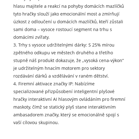
hlasu majitele a reakcí na pohyby domácích mazlíčků
tyto hračky slouží jako emocionální most a zmírňují
úzkost z odloučení u domácích mazlíčků, kteří zůstali
sami doma – vysoce rostoucí segment na trhu s
domácími zvířaty.
3. Trhy s vysoce udržitelnými dárky: S 25% mírou
zpětného odkupu ve městech druhého a třetího
stupně náš produkt dokazuje, že „vysoká cena-výkon“
je udržitelným hnacím motorem pro sektory
rozdávání dárků a vzdělávání v raném dětství.
4. Firemní aktivace značky IP: Nabízíme
specializované přizpůsobení inteligentní plyšové
hračky interaktivní AI hlasovým ovládáním pro firemní
maskoty, čímž se statický plyš stane interaktivním
ambasadorem značky, který se emocionálně spojí s
vaší cílovou skupinou.