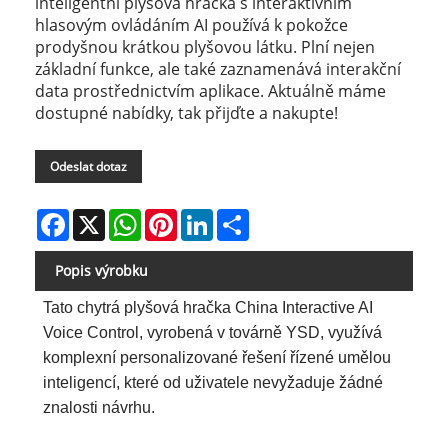
inteligentní plyšová hračka s interaktivním
hlasovým ovládáním AI používá k pokožce
prodyšnou krátkou plyšovou látku. Plní nejen
základní funkce, ale také zaznamenává interakční
data prostřednictvím aplikace. Aktuálně máme
dostupné nabídky, tak přijďte a nakupte!
Odeslat dotaz
Facebook
X
WhatsApp
Pinterest
LinkedIn
Share
Popis výrobku
Tato chytrá plyšová hračka China Interactive AI
Voice Control, vyrobená v továrně YSD, využívá
komplexní personalizované řešení řízené umělou
inteligencí, které od uživatele nevyžaduje žádné
znalosti návrhu.