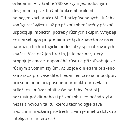
ovládáním AI v kvalitě YSD se svým jednoduchým
designem a praktickými funkcemi prolomí
homogenizaci hraček AI. Od přizpůsobených služeb a
konfigurací výkonu až po přizpůsobení scény přesně
uspokojují implicitní potřeby různých skupin, vyhýbají
se marketingovým prémiím velkých značek a zároveň
nahrazují technologické nedostatky specializovaných
značek. Více než jen hračka, je to partner, který
propojuje emoce, napomáhá růstu a přizpůsobuje se
různým životním stylům. Ať už jde o hledání blízkého
kamaráda pro vaše dítě, hledání emocionální podpory
pro sebe nebo přizpůsobení produktu pro zvláštní
příležitost, může splnit vaše potřeby. Proč si ji
nezkusit pořídit nebo si přizpůsobit jedinečný styl a
nezažít novou vitalitu, kterou technologie dává
tradičním hračkám prostřednictvím jemného dotyku a
inteligentní interakce?