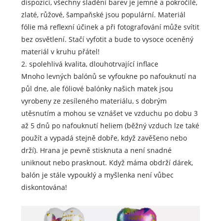
dispozici, všechny sladění barev je jemné a pokročilé,
zlaté, růžové, šampaňské jsou populární. Materiál
fólie má reflexní účinek a při fotografování může svítit
bez osvětlení. Stačí vyfotit a bude to vysoce oceněný
materiál v kruhu přátel!
2. spolehlivá kvalita, dlouhotrvající inflace
Mnoho levných balónů se vyfoukne po nafouknutí na
půl dne, ale fóliové balónky našich matek jsou
vyrobeny ze zesíleného materiálu, s dobrým
utěsnutím a mohou se vznášet ve vzduchu po dobu 3
až 5 dnů po nafouknutí heliem (běžný vzduch lze také
použít a vypadá stejně dobře, když zavěšeno nebo
drží). Hrana je pevně stisknuta a není snadné
uniknout nebo prasknout. Když máma obdrží dárek,
balón je stále vypouklý a myšlenka není vůbec
diskontována!