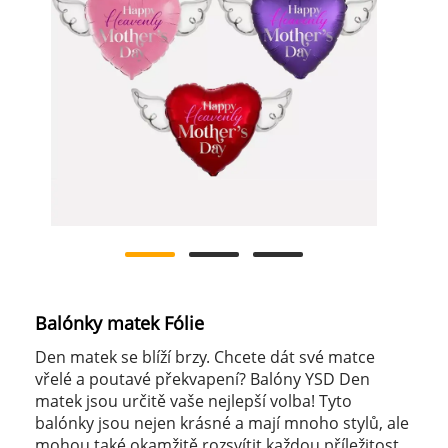
Balónky matek Fólie
Den matek se blíží brzy. Chcete dát své matce
vřelé a poutavé překvapení? Balóny YSD Den
matek jsou určitě vaše nejlepší volba! Tyto
balónky jsou nejen krásné a mají mnoho stylů, ale
mohou také okamžitě rozsvítit každou příležitost,