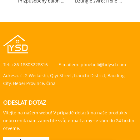
Přizpůsobený balón fólie
Džungle zvířecí fólie balónky
Tel:
+86 18803228816
E-mailem:
phoebeli@bdysd.com
Adresa:
č. 2 Weilaishi, Qiyi Street, Lianchi District, Baoding
City, Hebei Province, Čína
ODESLAT DOTAZ
Vítejte na našem webu! V případě dotazů na naše produkty
nebo ceník nám zanechte svůj e-mail a my se vám do 24 hodin
ozveme.