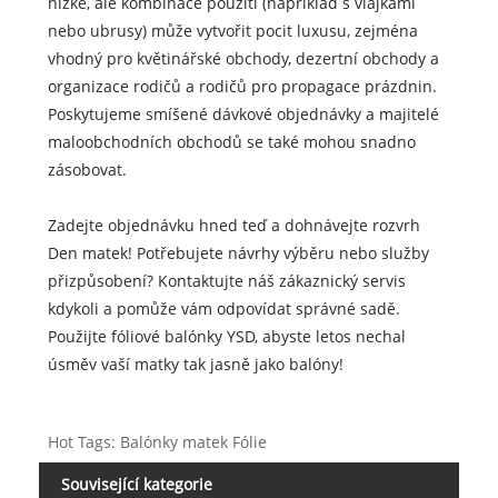
nízké, ale kombinace použití (například s vlajkami
nebo ubrusy) může vytvořit pocit luxusu, zejména
vhodný pro květinářské obchody, dezertní obchody a
organizace rodičů a rodičů pro propagace prázdnin.
Poskytujeme smíšené dávkové objednávky a majitelé
maloobchodních obchodů se také mohou snadno
zásobovat.
Zadejte objednávku hned teď a dohnávejte rozvrh
Den matek! Potřebujete návrhy výběru nebo služby
přizpůsobení? Kontaktujte náš zákaznický servis
kdykoli a pomůže vám odpovídat správné sadě.
Použijte fóliové balónky YSD, abyste letos nechal
úsměv vaší matky tak jasně jako balóny!
Hot Tags: Balónky matek Fólie
Související kategorie