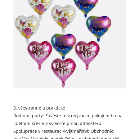
3. všestranné a praktické
Rodinná párty: Zavěste to v obývacím pokoji nebo na
jídelním křesle a vytvořte plnou atmosféru;
Spolupráce v restauraci/květinářství: Obchodníci
používají balónky matek Fólie k ozdobení tematické