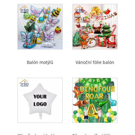
Balón motýlů
Vánoční fólie balón