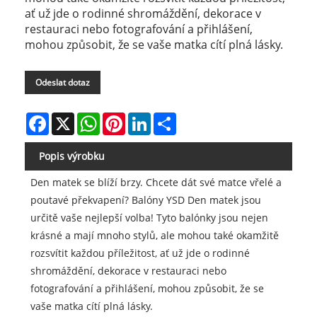
ať už jde o rodinné shromáždění, dekorace v
restauraci nebo fotografování a přihlášení,
mohou způsobit, že se vaše matka cítí plná lásky.
Odeslat dotaz
Facebook
X
WhatsApp
Pinterest
LinkedIn
Share
Popis výrobku
Den matek se blíží brzy. Chcete dát své matce vřelé a
poutavé překvapení? Balóny YSD Den matek jsou
určitě vaše nejlepší volba! Tyto balónky jsou nejen
krásné a mají mnoho stylů, ale mohou také okamžitě
rozsvítit každou příležitost, ať už jde o rodinné
shromáždění, dekorace v restauraci nebo
fotografování a přihlášení, mohou způsobit, že se
vaše matka cítí plná lásky.